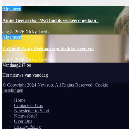
aug 8, 2026
Nicky Jacobs
Algemeen
Annie Geeraerts: “Wat had ik verkeerd gedaan”
aug 8, 2026
Nicky Jacobs
Algemeen
Zo houdt Andy Peelman zijn drukke leven vol
aug 7, 2026
Nicky Jacobs
Vandaag247.be
Het nieuws van vandaag
© Copyright 2024 Newsup. All Rights Reserved.
Cookie
instellingen
Home
Contacteer Ons
Newsletter to Send
Nieuwsbrief
Over Ons
Privacy Policy