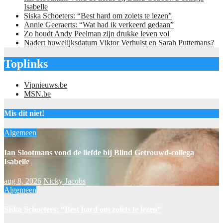
Isabelle
Siska Schoeters: “Best hard om zoiets te lezen”
Annie Geeraerts: “Wat had ik verkeerd gedaan”
Zo houdt Andy Peelman zijn drukke leven vol
Nadert huwelijksdatum Viktor Verhulst en Sarah Puttemans?
Toplinks
Vipnieuws.be
MSN.be
Mis dit niet!
Algemeen
Ian Slootmans vond de liefde bij Blind Getrouwd-collega
Isabelle
aug 8, 2026
Nicky Jacobs
Algemeen
Siska Schoeters: “Best hard om zoiets te lezen”