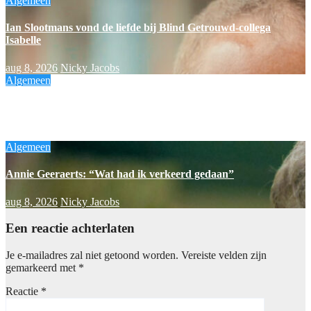
Algemeen
Ian Slootmans vond de liefde bij Blind Getrouwd-collega
Isabelle
aug 8, 2026
Nicky Jacobs
Algemeen
Siska Schoeters: “Best hard om zoiets te lezen”
aug 8, 2026
Nicky Jacobs
Algemeen
Annie Geeraerts: “Wat had ik verkeerd gedaan”
aug 8, 2026
Nicky Jacobs
Een reactie achterlaten
Je e-mailadres zal niet getoond worden.
Vereiste velden zijn
gemarkeerd met
*
Reactie
*