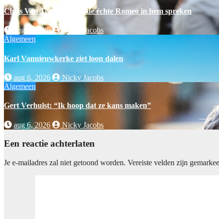
Chris Van Tongelen laat de échte Romeo in hem spreken
aug 6, 2026
Nicky Jacobs
Algemeen
Karl Vannieuwkerke ziet loon dalen
aug 6, 2026
Nicky Jacobs
Algemeen
Gert Verhulst: “Ik hoop dat ze kans maken”
aug 6, 2026
Nicky Jacobs
Een reactie achterlaten
Je e-mailadres zal niet getoond worden.
Vereiste velden zijn gemarke