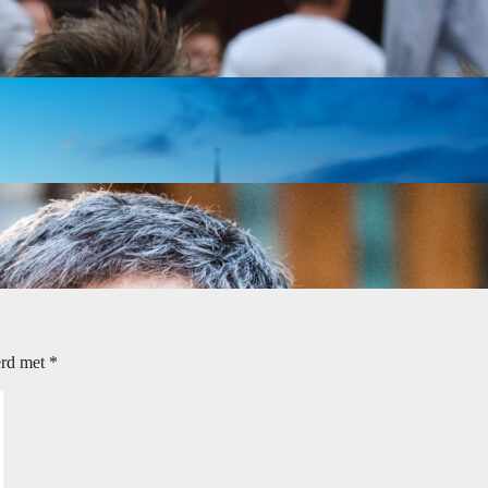
erd met
*