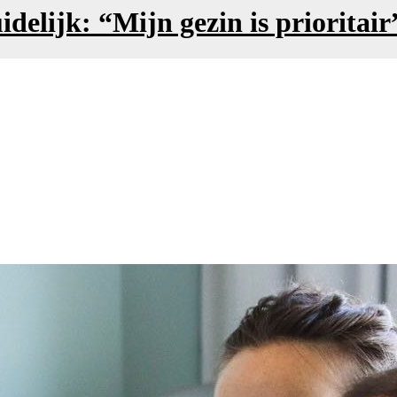
delijk: “Mijn gezin is prioritair