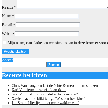
Reactie
*
Naam
*
E-mail
*
Website
Mijn naam, e-mailadres en website opslaan in deze browser voor d
Zoeken
Zoeken
Recente berichten
Chris Van Tongelen laat de échte Romeo in hem spreken
Karl Vannieuwkerke ziet loon dalen
Gert Verhulst: “Ik hoop dat ze kans maken”
Xavier Taveirne blikt terug: “Was een hele klus”
Jan Smit: “Hier lig ik niet meer wakker van”