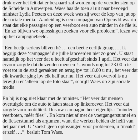
druk over het feit dat er bespaard zal worden op de veerdiensten op
de Schelde in Antwerpen. Waes haalde toen al uit naar bevoegd
minister Lydia Peeters en deze week was zij weer de kop van jut op
de sociale media. Aanleiding is een campagne van Openvld waarin
staat dat elke passagier op een veerboot een auto minder in de file is.
“En zo blijven we oplossingen zoeken voor elk probleem”, lezen we
op het campagnebeeld.
“Een beetje serieus blijven hé … een beetje eerlijk graag …. ik
begrijp deze ‘campagne’ die jullie lanceerden niet zo goed. U staat
namelijk op het veer dat u heeft afgeschaft sinds 1 april. Het veer dat
ervoor zorgde dat duizenden mensen ’s avonds nog tot 23.00 u te
voet tot in de stad geraakten en terug ipv tot 18.00 u nu , het veer dat
elk kwartier ging ipv elk half uur nu. Het veer dat overvol is nu
terwijl u er ‘alleen’ op de foto staat”, schrijft Waes op zijn sociale
media.
En hij is nog niet klaar met de minister. “Het veer dat mensen
overtuigde om de auto te laten staan op linkeroever. Het veer dat
zorgde voor mobiliteit. Dus uw campagne heet eigenlijk : “minder
veerboten, méér files” . En kom niet af met de voetgangerstunnel en
de fietserstunnel als argument want die werken beiden de helft van
het jaar niet. U ‘zoekt’ geen oplossingen voor problemen, u ‘maakt’
er zelf ….”, besluit Tom Waes.