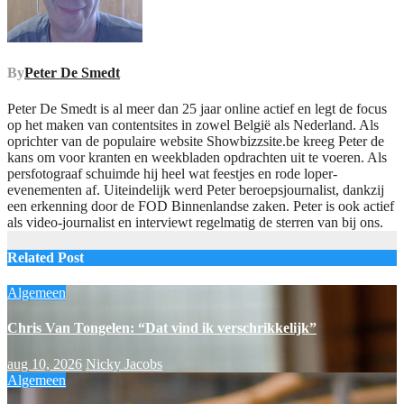
By
Peter De Smedt
Peter De Smedt is al meer dan 25 jaar online actief en legt de focus
op het maken van contentsites in zowel België als Nederland. Als
oprichter van de populaire website Showbizzsite.be kreeg Peter de
kans om voor kranten en weekbladen opdrachten uit te voeren. Als
persfotograaf schuimde hij heel wat feestjes en rode loper-
evenementen af. Uiteindelijk werd Peter beroepsjournalist, dankzij
een erkenning door de FOD Binnenlandse zaken. Peter is ook actief
als video-journalist en interviewt regelmatig de sterren van bij ons.
Related Post
Algemeen
Chris Van Tongelen: “Dat vind ik verschrikkelijk”
aug 10, 2026
Nicky Jacobs
Algemeen