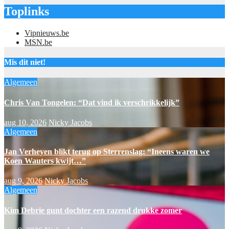
Toplinks
Vipnieuws.be
MSN.be
Mis dit niet!
Algemeen
Chris Van Tongelen: “Dat vind ik verschrikkelijk”
aug 10, 2026
Nicky Jacobs
Algemeen
Jan Verheyen blikt terug op Sterrenslag: “Ineens waren we
Koen Wauters kwijt…”
aug 9, 2026
Nicky Jacobs
Algemeen
Kim Debrie gunt dochter een razend drukke zomer