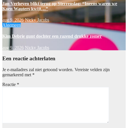
Jan Verheyen blikt terug op Sterrenslag: “Ineens waren we
Koen Wauters kwijt…”
aug 9, 2026
Nicky Jacobs
Algemeen
Kim Debrie gunt dochter een razend drukke zomer
aug 9, 2026
Nicky Jacobs
Een reactie achterlaten
Je e-mailadres zal niet getoond worden.
Vereiste velden zijn
gemarkeerd met
*
Reactie
*