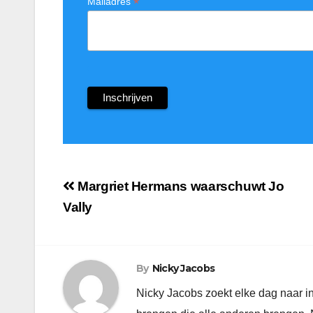
*
Mailadres
Berichtnavigatie
Margriet Hermans waarschuwt Jo
Vally
By
Nicky Jacobs
Nicky Jacobs zoekt elke dag naar i