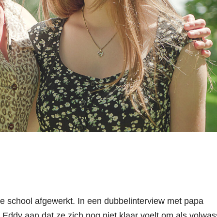
are school afgewerkt. In een dubbelinterview met papa
 Eddy aan dat ze zich nog niet klaar voelt om als volwa