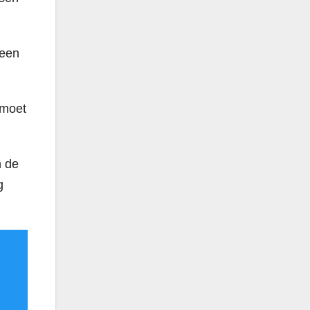
reen
 moet
n de
g