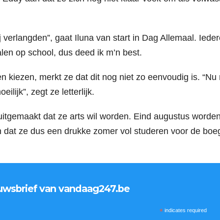
verlangden”, gaat Iluna van start in Dag Allemaal. Iede
len op school, dus deed ik m’n best.
 kiezen, merkt ze dat dit nog niet zo eenvoudig is. “Nu
eilĳk”, zegt ze letterlijk.
 uitgemaakt dat ze arts wil worden. Eind augustus worde
n dat ze dus een drukke zomer vol studeren voor de boe
nieuwsbrief van vandaag247.be
*
indicates required