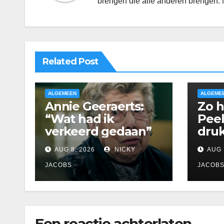
brengen die alle anderen brengen. 
Related Post
ALGEMEEN
ALGEME
Annie Geeraerts:
Zo 
“Wat had ik
Peel
verkeerd gedaan”
druk
AUG 8, 2026
NICKY
AUG 
JACOBS
JACOB
Een reactie achterlaten