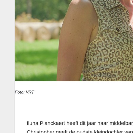
Foto: VRT
Iluna Planckaert heeft dit jaar haar middelb
Christopher geeft de oudste kleindochter van