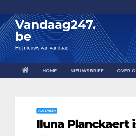
Skip
to
Vandaag247.
content
be
Het nieuws van vandaag
HOME
NIEUWSBRIEF
OVER O
ALGEMEEN
Iluna Planckaert i