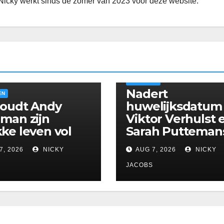
Nicky werkt sinds de zomer van 2023 voor deze website.
ALGEMEEN
Nadert
EN
houdt Andy
huwelijksdatum
man zijn
Viktor Verhulst 
ke leven vol
Sarah Putteman
7, 2026
NICKY
AUG 7, 2026
NICKY
S
JACOBS